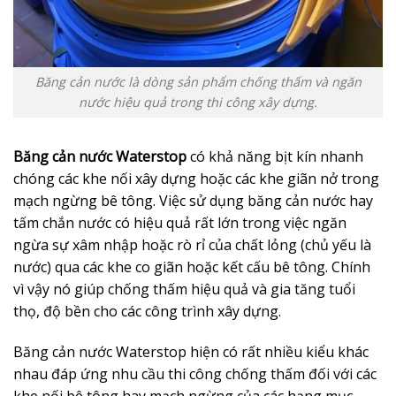
Băng cản nước là dòng sản phẩm chống thấm và ngăn
nước hiệu quả trong thi công xây dựng.
Băng cản nước Waterstop
có khả năng bịt kín nhanh
chóng các khe nối xây dựng hoặc các khe giãn nở trong
mạch ngừng bê tông. Việc sử dụng băng cản nước hay
tấm chắn nước có hiệu quả rất lớn trong việc ngăn
ngừa sự xâm nhập hoặc rò rỉ của chất lỏng (chủ yếu là
nước) qua các khe co giãn hoặc kết cấu bê tông. Chính
vì vậy nó giúp chống thấm hiệu quả và gia tăng tuổi
thọ, độ bền cho các công trình xây dựng.
Băng cản nước Waterstop hiện có rất nhiều kiểu khác
nhau đáp ứng nhu cầu thi công chống thấm đối với các
khe nối bê tông hay mạch ngừng của các hạng mục