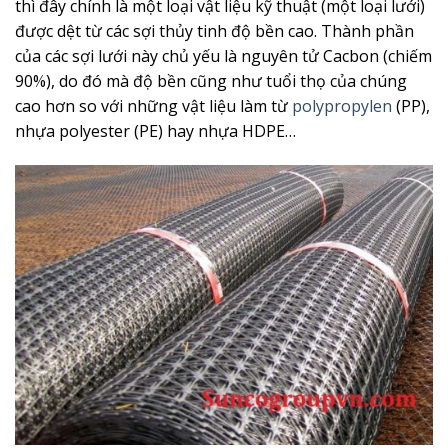
thì đây chính là một loại vật liệu kỹ thuật (một loại lưới)
được dệt từ các sợi thủy tinh độ bền cao. Thành phần
của các sợi lưới này chủ yếu là nguyên tử Cacbon (chiếm
90%), do đó mà độ bền cũng như tuổi thọ của chúng
cao hơn so với những vật liệu làm từ
polypropylen
(PP),
nhựa polyester (PE) hay nhựa HDPE…