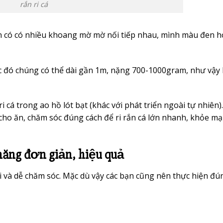
rắn ri cá
thân có có nhiều khoang mờ mờ nối tiếp nhau, mình màu đen 
úc đó chúng có thể dài gần 1m, nặng 700-1000gram, như vậy 
 cá trong ao hồ lót bạt (khác với phát triển ngoài tự nhiên)
cho ăn, chăm sóc đúng cách để ri rắn cá lớn nhanh, khỏe m
 măng đơn giản, hiệu quả
i và dễ chăm sóc. Mặc dù vậy các bạn cũng nên thực hiện đú