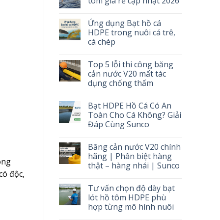
tôm giá rẻ cập nhật 2026
Ứng dụng Bạt hồ cá
HDPE trong nuôi cá trê,
cá chép
Top 5 lỗi thi công băng
cản nước V20 mất tác
dụng chống thấm
Bạt HDPE Hồ Cá Có An
Toàn Cho Cá Không? Giải
Đáp Cùng Sunco
Băng cản nước V20 chính
hãng | Phân biệt hàng
ông
thật – hàng nhái | Sunco
có độc,
Tư vấn chọn độ dày bạt
lót hồ tôm HDPE phù
hợp từng mô hình nuôi