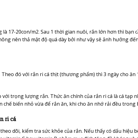
g là 17-20con/m2. Sau 1 thời gian nuôi, rắn lớn hơn thì bạn 
Không nên thả mật độ quá dày bởi như vậy sẽ ảnh hưởng đế
. Theo đó với rắn ri cá thịt (thương phẩm) thì 3 ngày cho ăn 1
với trọng lượng rắn. Thức ăn chính của rắn ri cá là cá tạp n
 ăn chế biến nhỏ vừa để rắn ăn, khi cho ăn nhớ rải đều trong 
 ri cá
 theo dõi, kiểm tra sức khỏe của rắn. Nếu thấy có dấu hiệu 