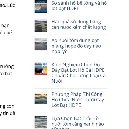
So sánh hồ bê tông và hồ
ao. Lúc
lót bạt HDPE
Hậu quả sử dụng băng
, bạn
cản nước kém chất lượng
của bể
Ao nuôi tôm dùng bạt
màng hdpe độ dày nào
hợp lý?
Kinh Nghiệm Chọn Độ
 trường
Dày Bạt Lót Hồ Cá HDPE
có bạt
Chuẩn Cho Từng Loại Cá
Nuôi
Phương Pháp Thi Công
Hồ Chứa Nước Tưới Cây
Lót Bạt HDPE
ững con
 tín đã
Lựa Chọn Bạt Trải Hồ
nuôi tôm càng xanh nào