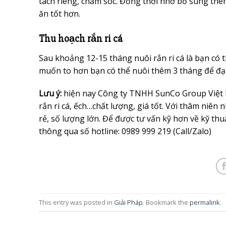
tách riêng, chăm sóc. Đồng thời nhớ bổ sung thê
ăn tốt hơn.
Thu hoạch rắn ri cá
Sau khoảng 12-15 tháng nuôi rắn ri cá là bạn có 
muốn to hơn bạn có thể nuôi thêm 3 tháng để đạt
Lưu ý:
hiện nay Công ty TNHH SunCo Group Việt N
rắn ri cá, ếch…chất lượng, giá tốt. Với thâm niên
rẻ, số lượng lớn. Để được tư vấn kỹ hơn về kỹ thuật
thông qua số hotline: 0989 999 219 (Call/Zalo)
This entry was posted in
Giải Pháp
. Bookmark the
permalink
.