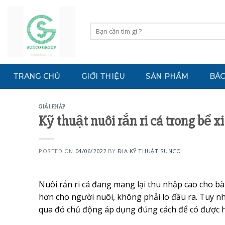
Skip
to
Tìm
content
kiếm:
TRANG CHỦ
GIỚI THIỆU
SẢN PHẨM
BÁO
GIẢI PHÁP
Kỹ thuật nuôi rắn ri cá trong bể 
POSTED ON
04/06/2022
BY
ĐỊA KỸ THUẬT SUNCO
Nuôi rắn ri cá đang mang lại thu nhập cao cho bà 
hơn cho người nuôi, không phải lo đầu ra. Tuy n
qua đó chủ động áp dụng đúng cách để có được hi