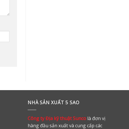
NHÀ SẢN XUẤT 5 SAO
Công ty Địa kỹ thuật Sunco
là đơn vị
hàng đầu sản xuất và cung cấp các