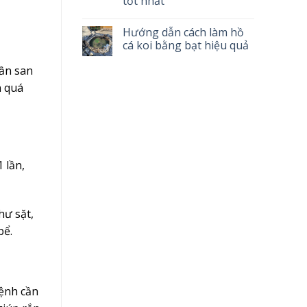
tốt nhất
Hướng dẫn cách làm hồ
cá koi bằng bạt hiệu quả
cần san
n quá
 lần,
hư sặt,
bể.
bệnh cần