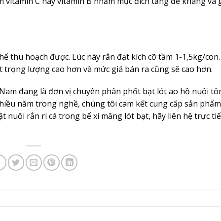
m vitamin C hay vitamin B nhằm mục đích tăng đề kháng và 
thể thu hoạch được. Lúc này rắn đạt kích cỡ tầm 1-1,5kg/con
 trọng lượng cao hơn và mức giá bán ra cũng sẽ cao hơn.
am đang là đơn vị chuyên phân phốt bạt lót ao hồ nuôi tôm
 nhiều năm trong nghề, chúng tôi cam kết cung cấp sản phẩm 
 nuôi rắn ri cá trong bể xi măng lót bạt, hãy liên hệ trực ti