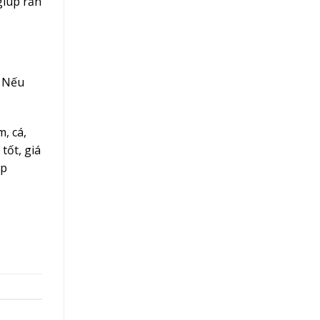
giúp rắn
. Nếu
, cá,
tốt, giá
ếp