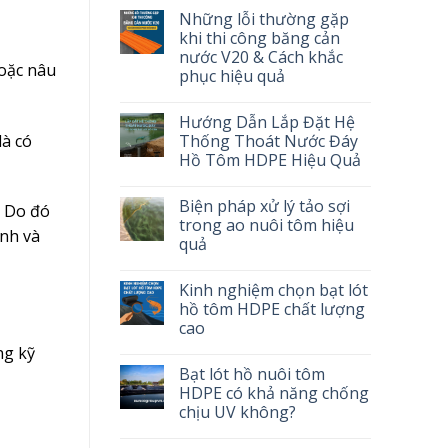
Những lỗi thường gặp
khi thi công băng cản
nước V20 & Cách khắc
hoặc nâu
phục hiệu quả
Hướng Dẫn Lắp Đặt Hệ
là có
Thống Thoát Nước Đáy
Hồ Tôm HDPE Hiệu Quả
Biện pháp xử lý tảo sợi
. Do đó
trong ao nuôi tôm hiệu
ạnh và
quả
Kinh nghiệm chọn bạt lót
hồ tôm HDPE chất lượng
cao
ng kỹ
Bạt lót hồ nuôi tôm
HDPE có khả năng chống
chịu UV không?