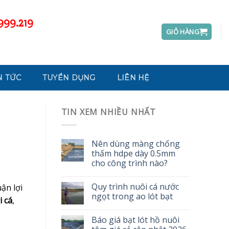
999.219
GIỎ HÀNG
N TỨC
TUYỂN DỤNG
LIÊN HỆ
TIN XEM NHIỀU NHẤT
Nên dùng màng chống
thấm hdpe dày 0.5mm
cho công trình nào?
Quy trình nuôi cá nước
ận lợi
ngọt trong ao lót bạt
i cá
,
Báo giá bạt lót hồ nuôi