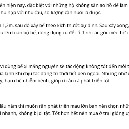
iến hiện nay, đặc biệt với những hộ không sẵn ao hồ để làm 
 phù hợp với nhu cầu, số lượng cần nuôi là được.
ầm 1,2m, sau đó xây bể theo kích thước dự định. Sau xây xong
đều lên toàn bộ bể, dùng dụng cụ để cố định các góc méo bờ 
i vì dùng bể xi măng nguyên sẽ tác động không tốt đến môi
á lạnh khi chịu tác động từ thời tiết bên ngoài. Nhưng nhờ 
 hạn chế nhiễm bệnh, giúp ri rắn cá phát triển tốt.
 lâu năm thì muốn rắn phát triển mau lớn bạn nên chọn nh
nhanh, không bị dị tật. Tốt hơn hết nên mua ở trại giống uy