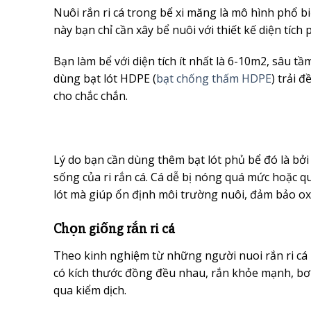
Nuôi rắn ri cá trong bể xi măng là mô hình phổ b
này bạn chỉ cần xây bể nuôi với thiết kế diện tích
Bạn làm bể với diện tích ít nhất là 6-10m2, sâu t
dùng bạt lót HDPE (
bạt chống thấm HDPE
) trải 
cho chắc chắn.
Lý do bạn cần dùng thêm bạt lót phủ bể đó là bở
sống của ri rắn cá. Cá dễ bị nóng quá mức hoặc qu
lót mà giúp ổn định môi trường nuôi, đảm bảo oxy,
Chọn giống rắn ri cá
Theo kinh nghiệm từ những người nuoi rắn ri cá
có kích thước đồng đều nhau, rắn khỏe mạnh, bơi 
qua kiểm dịch.