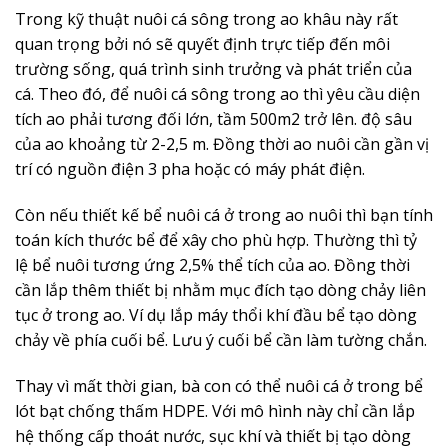
Trong kỹ thuật nuôi cá sông trong ao khâu này rất
quan trọng bởi nó sẽ quyết định trực tiếp đến môi
trường sống, quá trình sinh trưởng và phát triển của
cá. Theo đó, để nuôi cá sông trong ao thì yêu cầu diện
tích ao phải tương đối lớn, tầm 500m2 trở lên. độ sâu
của ao khoảng từ 2-2,5 m. Đồng thời ao nuôi cần gần vị
trí có nguồn điện 3 pha hoặc có máy phát điện.
Còn nếu thiết kế bể nuôi cá ở trong ao nuôi thì bạn tính
toán kích thước bể để xây cho phù hợp. Thường thì tỷ
lệ bể nuôi tương ứng 2,5% thể tích của ao. Đồng thời
cần lắp thêm thiết bị nhằm mục đích tạo dòng chảy liên
tục ở trong ao. Ví dụ lắp máy thổi khí đầu bể tạo dòng
chảy về phía cuối bể. Lưu ý cuối bể cần làm tường chắn.
Thay vì mất thời gian, bà con có thể nuôi cá ở trong bể
lót bạt chống thấm HDPE. Với mô hình này chỉ cần lắp
hệ thống cấp thoát nước, sục khí và thiết bị tạo dòng