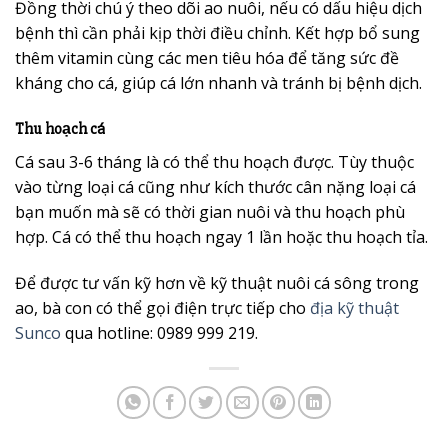
Đồng thời chú ý theo dõi ao nuôi, nếu có dấu hiệu dịch
bệnh thì cần phải kịp thời điều chỉnh. Kết hợp bổ sung
thêm vitamin cùng các men tiêu hóa để tăng sức đề
kháng cho cá, giúp cá lớn nhanh và tránh bị bệnh dịch.
Thu hoạch cá
Cá sau 3-6 tháng là có thể thu hoạch được. Tùy thuộc
vào từng loại cá cũng như kích thước cân nặng loại cá
bạn muốn mà sẽ có thời gian nuôi và thu hoạch phù
hợp. Cá có thể thu hoạch ngay 1 lần hoặc thu hoạch tỉa.
Để được tư vấn kỹ hơn về kỹ thuật nuôi cá sông trong
ao, bà con có thể gọi điện trực tiếp cho
địa kỹ thuật
Sunco
qua hotline: 0989 999 219.