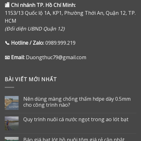
🏬
Chi nhánh TP. Hồ Chí Minh:
1153/13 Quốc lộ 1A, KP1, Phường Thới An, Quận 12, TP.
HCM
(Đối diện UBND Quận 12)
📞
Hotline / Zalo:
0989.999.219
📧
Email:
Duongthuc79@gmail.com
BÀI VIẾT MỚI NHẤT
Nên dùng màng chống thấm hdpe dày 0.5mm
cho công trình nào?
Quy trình nuôi cá nước ngọt trong ao lót bạt
Báo giá bạt lót hồ nuôi tôm giá rẻ cập nhật