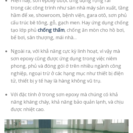
Hiện nay, sơn epoxy được ứng dụng rộng rãi
trong các công trình như sàn nhà máy sản xuất, tầng
hầm để xe, showroom, bệnh viện, gara otô, sơn phủ
cấu trúc bê tông, gỗ, gạch men. Hay ứng dụng chống
tạo lớp phủ
chống thấm
, chống ăn mòn cho hồ bơi,
bể bơi, sân thượng, mái nhà…
Ngoài ra, với khẳ năng cực kỳ linh hoạt, vì vậy mà
sơn epoxy cũng được ứng dụng trong việc niêm
phong, phủ và đóng gói ở trên nhiều ngành công
nghiệp, ngoại trừ ở các hạng mục như thiết bị điện
tử, thiết bị y tế hay là hàng không vũ trụ.
Với đặc tính ở trong sơn epoxy mà chúng có khả
năng kháng cháy, khả năng bảo quản lạnh, và chịu
được nhiệt cao.