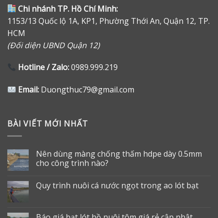
Chi nhánh TP. Hồ Chí Minh:
1153/13 Quốc lộ 1A, KP1, Phường Thới An, Quận 12, TP.
HCM
(Đối diện UBND Quận 12)
Hotline / Zalo:
0989.999.219
Email:
Duongthuc79@gmail.com
BÀI VIẾT MỚI NHẤT
Nên dùng màng chống thấm hdpe dày 0.5mm
cho công trình nào?
Quy trình nuôi cá nước ngọt trong ao lót bạt
Báo giá bạt lót hồ nuôi tôm giá rẻ cập nhật