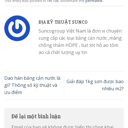
This entry was posted in
Tin Tức
. Bookmark the
permalink
.
ĐỊA KỸ THUẬT SUNCO
Suncogroup Việt Nam là đơn vị chuyên
cung cấp các loại băng cản nước ,màng
chống thấm HDPE , bạt lót hồ ao tôm
ao cá chất lượng uy tín
Dao hàn băng cản nước là
Giải đáp 1kg sơn được bao
gì? Thông số kỹ thuật và
nhiêu m2?
ưu điểm
Để lại một bình luận
Email của bạn sẽ không được hiển thị công khai.