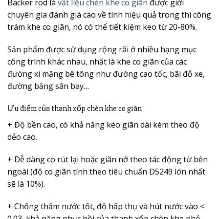
Backer rod là
vật liệu chèn khe co giãn
được giới
chuyên gia đánh giá cao về tính hiệu quả trong thi công
trám khe co giãn, nó có thể tiết kiệm keo từ 20-80%.
Sản phẩm được sử dụng rộng rãi ở nhiều hạng mục
công trình khác nhau, nhất là khe co giãn của các
đường xi măng bê tông như đường cao tốc, bãi đỗ xe,
đường băng sân bay…
Ưu điểm của thanh xốp chèn khe co giãn
+ Độ bền cao, có khả năng kéo giãn dài kèm theo độ
dẻo cao.
+ Dễ dàng co rút lại hoặc giãn nở theo tác động từ bên
ngoài (độ co giãn tính theo tiêu chuẩn D5249 lớn nhất
sẽ là 10%).
+ Chống thấm nước tốt, độ hấp thụ và hút nước vào <
0.03, khả năng phục hồi của thanh xốp chèn khe nhỏ