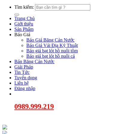
Tìm kiếm:
Trang Chủ
Giới thiệu
Sản Phẩm
Báo Giá
Báo Giá Băng Cản Nước
Báo Giá Vải Địa Kỹ Thuật
Báo giá bạt lót hồ nuôi tôm
Báo giá bạt lót hồ nuôi cá
Bán Băng Cản Nước
Giải Pháp
Tin Tức
Tuyển dụng
Liên hệ
Đăng nhập
0989.999.219