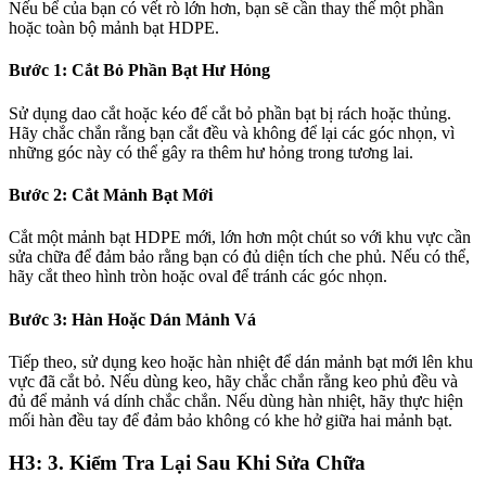
Nếu bể của bạn có vết rò lớn hơn, bạn sẽ cần thay thế một phần
hoặc toàn bộ mảnh bạt HDPE.
Bước 1
: Cắt Bỏ Phần Bạt Hư Hỏng
Sử dụng dao cắt hoặc kéo để cắt bỏ phần bạt bị rách hoặc thủng.
Hãy chắc chắn rằng bạn cắt đều và không để lại các góc nhọn, vì
những góc này có thể gây ra thêm hư hỏng trong tương lai.
Bước 2:
Cắt Mảnh Bạt Mới
Cắt một mảnh bạt HDPE mới, lớn hơn một chút so với khu vực cần
sửa chữa để đảm bảo rằng bạn có đủ diện tích che phủ. Nếu có thể,
hãy cắt theo hình tròn hoặc oval để tránh các góc nhọn.
Bước 3
: Hàn Hoặc Dán Mảnh Vá
Tiếp theo, sử dụng keo hoặc hàn nhiệt để dán mảnh bạt mới lên khu
vực đã cắt bỏ. Nếu dùng keo, hãy chắc chắn rằng keo phủ đều và
đủ để mảnh vá dính chắc chắn. Nếu dùng hàn nhiệt, hãy thực hiện
mối hàn đều tay để đảm bảo không có khe hở giữa hai mảnh bạt.
H3: 3. Kiểm Tra Lại Sau Khi Sửa Chữa