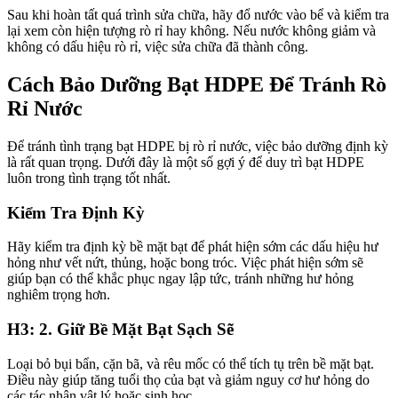
Sau khi hoàn tất quá trình sửa chữa, hãy đổ nước vào bể và kiểm tra
lại xem còn hiện tượng rò rỉ hay không. Nếu nước không giảm và
không có dấu hiệu rò rỉ, việc sửa chữa đã thành công.
Cách Bảo Dưỡng Bạt HDPE Để Tránh Rò
Rỉ Nước
Để tránh tình trạng bạt HDPE bị rò rỉ nước, việc bảo dưỡng định kỳ
là rất quan trọng. Dưới đây là một số gợi ý để duy trì bạt HDPE
luôn trong tình trạng tốt nhất.
Kiểm Tra Định Kỳ
Hãy kiểm tra định kỳ bề mặt bạt để phát hiện sớm các dấu hiệu hư
hỏng như vết nứt, thủng, hoặc bong tróc. Việc phát hiện sớm sẽ
giúp bạn có thể khắc phục ngay lập tức, tránh những hư hỏng
nghiêm trọng hơn.
H3: 2. Giữ Bề Mặt Bạt Sạch Sẽ
Loại bỏ bụi bẩn, cặn bã, và rêu mốc có thể tích tụ trên bề mặt bạt.
Điều này giúp tăng tuổi thọ của bạt và giảm nguy cơ hư hỏng do
các tác nhân vật lý hoặc sinh học.