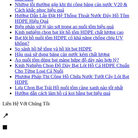
Những lỗi thường gặp khi thi công băng cản nước V20 &
Cách khắc phục hiệu quả
Hướng Dẫn Lắp Đặt Hệ Thống Thoát Nước Đáy Hồ Tôm
HDPE Hiệu Quả
Biện pháp xử lý tảo sợi trong ao nuôi tôm hiệu quả
Kinh nghiệm chọn bạt lót hồ tôm HDPE chất lượng cao
Bạt lót hồ nuôi tôm HDPE có khả năng chống chịu UV
không?
So sánh hồ bê tông và hồ lót bạt HDPE
Hậu quả sử dụng băng cản nước kém chất lượng
Ao nuôi tôm dùng bạt màng hdpe độ dày nào hợp lý?
Kinh Nghiệm Chọn Độ Dày Bạt Lót Hồ Cá HDPE Chuẩn
Cho Từng Loại Cá Nuôi
Phương Pháp Thi Công Hồ Chứa Nước Tưới Cây Lót Bạt
HDPE
Lựa Chọn Bạt Trải Hồ nuôi tôm càng xanh nào tốt nhất
Hướng dẫn cách làm hồ cá koi bằng bạt hiệu quả
Liên Hệ Với Chúng Tôi
📍
LIÊN HỆ CHÚNG TÔI
🏢
Trụ sở Hà Nội:
Số 1, ngách 765/1 Nguyễn Văn Linh, P. Sài Đồng, Long Biên, Hà