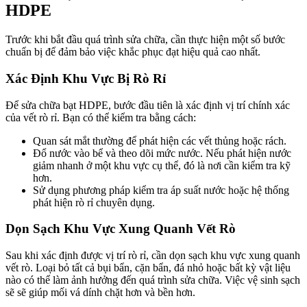
HDPE
Trước khi bắt đầu quá trình sửa chữa, cần thực hiện một số bước
chuẩn bị để đảm bảo việc khắc phục đạt hiệu quả cao nhất.
Xác Định Khu Vực Bị Rò Rỉ
Để sửa chữa bạt HDPE, bước đầu tiên là xác định vị trí chính xác
của vết rò rỉ. Bạn có thể kiểm tra bằng cách:
Quan sát mắt thường để phát hiện các vết thủng hoặc rách.
Đổ nước vào bể và theo dõi mức nước. Nếu phát hiện nước
giảm nhanh ở một khu vực cụ thể, đó là nơi cần kiểm tra kỹ
hơn.
Sử dụng phương pháp kiểm tra áp suất nước hoặc hệ thống
phát hiện rò rỉ chuyên dụng.
Dọn Sạch Khu Vực Xung Quanh Vết Rò
Sau khi xác định được vị trí rò rỉ, cần dọn sạch khu vực xung quanh
vết rò. Loại bỏ tất cả bụi bẩn, cặn bẩn, đá nhỏ hoặc bất kỳ vật liệu
nào có thể làm ảnh hưởng đến quá trình sửa chữa. Việc vệ sinh sạch
sẽ sẽ giúp mối vá dính chặt hơn và bền hơn.