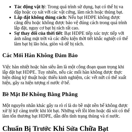
Tác động vật lý
: Trong quá trình sử dụng, bạt có thể bị va
đập hoặc cọ xát với các vật cứng, làm rách hoặc thủng bạt.
Lắp đặt không đúng cách
: Nếu bạt HDPE không được
căng đều hoặc không được bảo vệ đúng cách trong quá trình
lắp đặt, nguy cơ bạt bị rách rất cao.
Sự thay đổi của thời tiết
: Bạt HDPE tiếp xúc trực tiếp với
ánh nắng mặt trời và các điều kiện thời tiết khắc nghiệt có thể
làm bạt bị lão hóa, giòn và dễ bị rách.
Các Mối Hàn Không Đảm Bảo
Việc hàn nhiệt hoặc hàn siêu âm là một công đoạn quan trọng khi
lắp đặt bạt HDPE. Tuy nhiên, nếu các mối hàn không được thực
hiện đúng kỹ thuật hoặc thiếu kinh nghiệm, các vết nứt có thể xuất
hiện, gây ra hiện tượng rỉ nước ở bể.
Bề Mặt Bể Không Bằng Phẳng
Một nguyên nhân khác gây ra rò rỉ là do bề mặt nền bể không được
xử lý kỹ càng trước khi lót bạt. Những vết lồi lõm hoặc đá sỏi có thể
làm tổn thương bạt HDPE, dẫn đến tình trạng thủng và rỉ nước.
Chuẩn Bị Trước Khi Sửa Chữa Bạt