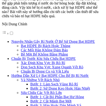
thể gặp phải hiện tượng rỉ nước do hư hỏng hoặc lắp đặt không
đúng cách. Vậy khi bể bị rỉ nước, cách xử lý bạt HDPE như thế
nào? Bài viết này sẽ hướng dẫn chi tiết các bước cần thiết để sửa
chữa và bảo trì bạt HDPE hiệu quả.
Nội Dung Chính
Nguyên Nhân Gây Rỉ Nước Ở Bể Sử Dụng Bạt HDPE
Bạt HDPE Bị Rách Hoặc Thủng
Các Mối Hàn Không Đảm Bảo
Bề Mặt Bể Không Bằng Phẳng
Chuẩn Bị Trước Khi Sửa Chữa Bạt HDPE
Xác Định Khu Vực Bị Rò Rỉ
Dọn Sạch Khu Vực Xung Quanh Vết Rò
Chuẩn Bị Dụng Cụ và Vật Liệu
Hướng Dẫn Xử Lý Bạt HDPE Cho Bể Bị Rỉ Nước
Vá Những Vết Rách Nhỏ
Bước 1: Làm Sạch Vùng Rò Rỉ
Bước 2: Sử Dụng Keo Hoặc Hàn Nhiệt
Sửa Chữa Các Vết Rò Lớn
Bước 1: Cắt Bỏ Phần Bạt Hư Hỏng
Bước 2: Cắt Mảnh Bạt Mới
Bước 3: Hàn Hoặc Dán Mảnh Vá