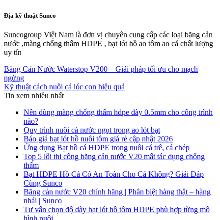
Địa kỹ thuật Sunco
Suncogroup Việt Nam là đơn vị chuyên cung cấp các loại băng cản
nước ,màng chống thấm HDPE , bạt lót hồ ao tôm ao cá chất lượng
uy tín
Băng Cản Nước Waterstop V200 – Giải pháp tối ưu cho mạch
ngừng
Kỹ thuật cách nuôi cá lóc con hiệu quả
Tin xem nhiều nhất
Nên dùng màng chống thấm hdpe dày 0.5mm cho công trình
nào?
Quy trình nuôi cá nước ngọt trong ao lót bạt
Báo giá bạt lót hồ nuôi tôm giá rẻ cập nhật 2026
Ứng dụng Bạt hồ cá HDPE trong nuôi cá trê, cá chép
Top 5 lỗi thi công băng cản nước V20 mất tác dụng chống
thấm
Bạt HDPE Hồ Cá Có An Toàn Cho Cá Không? Giải Đáp
Cùng Sunco
Băng cản nước V20 chính hãng | Phân biệt hàng thật – hàng
nhái | Sunco
Tư vấn chọn độ dày bạt lót hồ tôm HDPE phù hợp từng mô
hình nuôi