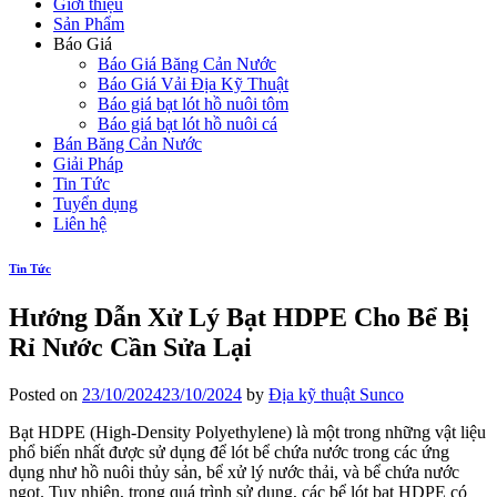
Giới thiệu
Sản Phẩm
Báo Giá
Báo Giá Băng Cản Nước
Báo Giá Vải Địa Kỹ Thuật
Báo giá bạt lót hồ nuôi tôm
Báo giá bạt lót hồ nuôi cá
Bán Băng Cản Nước
Giải Pháp
Tin Tức
Tuyển dụng
Liên hệ
Tin Tức
Hướng Dẫn Xử Lý Bạt HDPE Cho Bể Bị
Rỉ Nước Cần Sửa Lại
Posted on
23/10/2024
23/10/2024
by
Địa kỹ thuật Sunco
Bạt HDPE (High-Density Polyethylene) là một trong những vật liệu
phổ biến nhất được sử dụng để lót bể chứa nước trong các ứng
dụng như hồ nuôi thủy sản, bể xử lý nước thải, và bể chứa nước
ngọt. Tuy nhiên, trong quá trình sử dụng, các bể lót bạt HDPE có