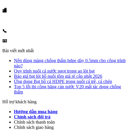
Nội
🏬
Chi nhánh TP. Hồ Chí Minh:
1153/13 Quốc lộ 1A, KP1, Phường Thới An, Quận 12, TP. HCM
(Đối diện UBND Quận 12)
📞
Hotline / Zalo:
0989.999.219
📧
Email:
Duongthuc79@gmail.com
Bài viết mới nhất
Nên dùng màng chống thấm hdpe dày 0.5mm cho công trình
nào?
Quy trình nuôi cá nước ngọt trong ao lót bạt
Báo giá bạt lót hồ nuôi tôm giá rẻ cập nhật 2026
Ứng dụng Bạt hồ cá HDPE trong nuôi cá trê, cá chép
Top 5 lỗi thi công băng cản nước V20 mất tác dụng chống
thấm
Hỗ trợ khách hàng
Hướng dẫn mua hàng
Chính sách đổi trả
Chính sách thanh toán
Chính sách giao hàng