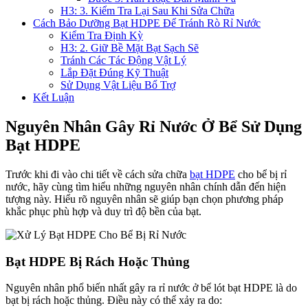
H3: 3. Kiểm Tra Lại Sau Khi Sửa Chữa
Cách Bảo Dưỡng Bạt HDPE Để Tránh Rò Rỉ Nước
Kiểm Tra Định Kỳ
H3: 2. Giữ Bề Mặt Bạt Sạch Sẽ
Tránh Các Tác Động Vật Lý
Lắp Đặt Đúng Kỹ Thuật
Sử Dụng Vật Liệu Bổ Trợ
Kết Luận
Nguyên Nhân Gây Rỉ Nước Ở Bể Sử Dụng
Bạt HDPE
Trước khi đi vào chi tiết về cách sửa chữa
bạt HDPE
cho bể bị rỉ
nước, hãy cùng tìm hiểu những nguyên nhân chính dẫn đến hiện
tượng này. Hiểu rõ nguyên nhân sẽ giúp bạn chọn phương pháp
khắc phục phù hợp và duy trì độ bền của bạt.
Bạt HDPE Bị Rách Hoặc Thủng
Nguyên nhân phổ biến nhất gây ra rỉ nước ở bể lót bạt HDPE là do
bạt bị rách hoặc thủng. Điều này có thể xảy ra do: