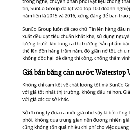
trong nghề, chuyên phân phối vật liệu chống thấm
tín, SunCo Group đã lọt vào top 100 doanh nghiệ
năm liền là 2015 và 2016, xứng đáng để bạn trao g
SunCo Group luôn đề cao chữ Tín lên hàng đầu n
xuất đều đạt tiêu chuẩn khắt khe, sử dụng nguyên
lượng trước khi tung ra thị trường. Sản phẩm bă
thể lên đến hàng trăm năm, độ giãn nở tốt, chịu n
không độc hại, dễ dàng thi công, chống thấm vĩnh
Giá bán băng cản nước Waterstop 
Không chỉ cam kết về chất lượng tốt mà SunCo G
với giá tốt nhất thị trường, không đâu rẻ hơn. Gi
với giá các cơ sở khác.
Sở dĩ công ty đưa ra mức giá như vậy là bởi công
phối, không qua trung gian nên đương nhiên giá b
cũng không tốn quá nhiều chi phí cho việc quảng