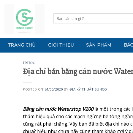
Skip
to
Tìm
content
kiếm:
TRANG CHỦ
GIỚI THIỆU
SẢN PHẨM
BÁO
TIN TỨC
Địa chỉ bán băng cản nước Waters
POSTED ON
24/05/2020
BY
ĐỊA KỸ THUẬT SUNCO
Băng cản nước Waterstop V200
là một trong các 
thấm hiệu quả cho các mạch ngừng bê tông ngầm
cũng rất phải chăng. Vậy bạn đã biết địa chỉ nào
chưa? Nếu như chưa hãy cùng tham khảo gợi ý dướ