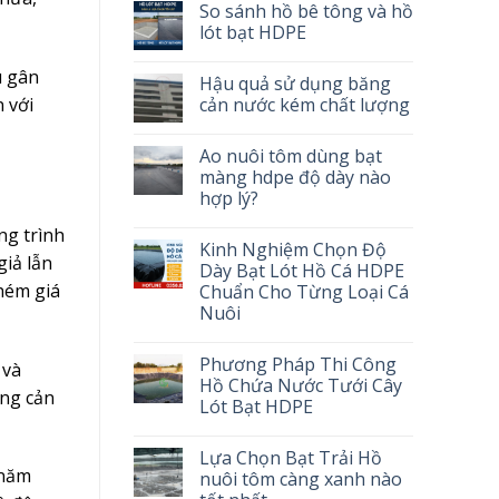
So sánh hồ bê tông và hồ
lót bạt HDPE
u gân
Hậu quả sử dụng băng
cản nước kém chất lượng
 với
Ao nuôi tôm dùng bạt
màng hdpe độ dày nào
hợp lý?
ng trình
Kinh Nghiệm Chọn Độ
giả lẫn
Dày Bạt Lót Hồ Cá HDPE
hém giá
Chuẩn Cho Từng Loại Cá
Nuôi
Phương Pháp Thi Công
 và
Hồ Chứa Nước Tưới Cây
ăng cản
Lót Bạt HDPE
Lựa Chọn Bạt Trải Hồ
 năm
nuôi tôm càng xanh nào