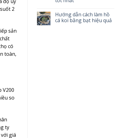
tốt nhất
à độ uy
suốt 2
Hướng dẫn cách làm hồ
cá koi bằng bạt hiệu quả
iếp sản
 chất
thọ có
an toàn,
p V200
hiều so
hân
g ty
với giá