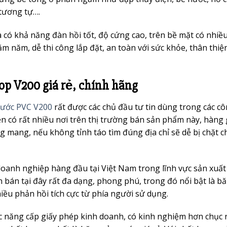
 tương tự….
có khả năng đàn hồi tốt, độ cứng cao, trên bề mặt có nhiề
m năm, dễ thi công lắp đặt, an toàn với sức khỏe, thân thiện
p V200 giá rẻ, chính hãng
nước PVC V200
rất được các chủ đầu tư tin dùng trong các cô
ện có rất nhiều nơi trên thị trường bán sản phẩm này, hàng 
 mang, nếu không tỉnh táo tìm đúng địa chỉ sẽ dễ bị chặt c
anh nghiệp hàng đầu tại Việt Nam trong lĩnh vực sản xuất
bán tại đây rất đa dạng, phong phú, trong đó nổi bật là b
ều phản hồi tích cực từ phía người sử dụng.
c năng cấp giấy phép kinh doanh, có kinh nghiệm hơn chục