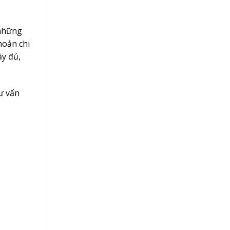
 những
hoản chi
ầy đủ,
tư vấn