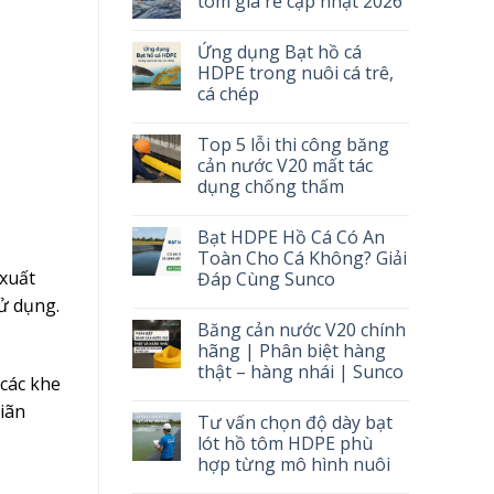
tôm giá rẻ cập nhật 2026
Ứng dụng Bạt hồ cá
HDPE trong nuôi cá trê,
cá chép
Top 5 lỗi thi công băng
cản nước V20 mất tác
dụng chống thấm
Bạt HDPE Hồ Cá Có An
Toàn Cho Cá Không? Giải
 xuất
Đáp Cùng Sunco
ử dụng.
Băng cản nước V20 chính
hãng | Phân biệt hàng
thật – hàng nhái | Sunco
các khe
giãn
Tư vấn chọn độ dày bạt
lót hồ tôm HDPE phù
hợp từng mô hình nuôi