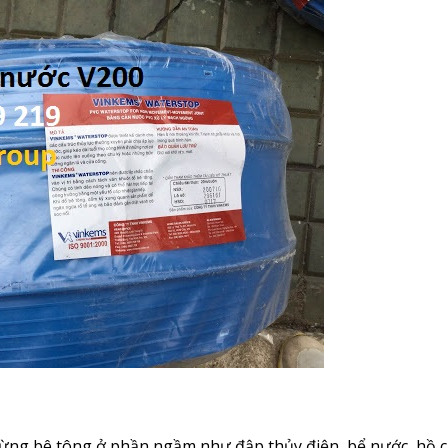
ng bê tông ở phần ngầm như đập thủy điện, bể nước, hồ c