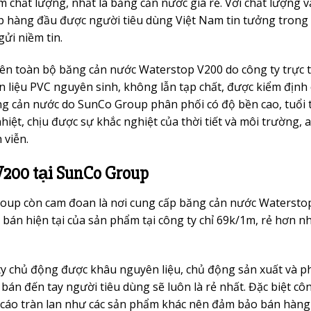
 chất lượng, nhất là băng cản nước giá rẻ. Với chất lượng v
p hàng đầu được người tiêu dùng Việt Nam tin tưởng trong 
ửi niềm tin.
ên toàn bộ băng cản nước Waterstop V200 do công ty trực t
 liệu PVC nguyên sinh, không lẫn tạp chất, được kiểm định
ng cản nước do SunCo Group phân phối có độ bền cao, tuổi 
hiệt, chịu được sự khắc nghiệt của thời tiết và môi trường, 
 viễn.
V200 tại SunCo Group
roup còn cam đoan là nơi cung cấp băng cản nước Watersto
á bán hiện tại của sản phẩm tại công ty chỉ 69k/1m, rẻ hơn n
 ty chủ động được khâu nguyên liệu, chủ động sản xuất và p
án đến tay người tiêu dùng sẽ luôn là rẻ nhất. Đặc biệt côn
 cáo tràn lan như các sản phẩm khác nên đảm bảo bán hàng 