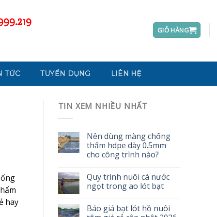
999.219
GIỎ HÀNG
N TỨC
TUYỂN DỤNG
LIÊN HỆ
TIN XEM NHIỀU NHẤT
Nên dùng màng chống
thấm hdpe dày 0.5mm
cho công trình nào?
Quy trình nuôi cá nước
hống
ngọt trong ao lót bạt
 phẩm
ẻ hay
Báo giá bạt lót hồ nuôi