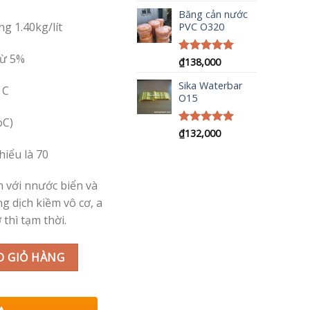
hạng
5.00
5 sao
Băng cản nước
g 1.40kg/lít
PVC O320
 trừ 5%
Được xếp
₫
138,000
hạng
5.00
5 sao
Sika Waterbar
 C
O15
ở 23oC)
Được xếp
₫
132,000
hạng
5.00
hiểu là 70
5 sao
 với nnước biển và
ng dịch kiềm vô cơ, a
 thì tạm thời.
O GIỎ HÀNG