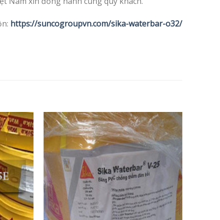
iệt Nam xin đồng hành cùng quý khách.
ồn:
https://suncogroupvn.com/sika-waterbar-o32/