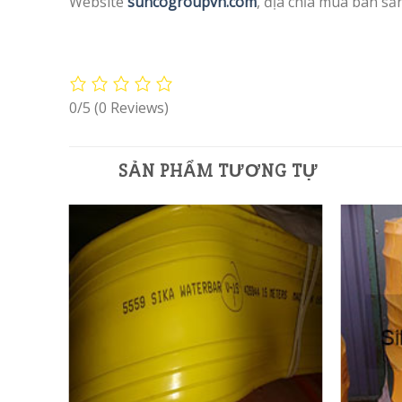
Website
suncogroupvn.com
, địa chỉa mua bán s
0/5
(0 Reviews)
SẢN PHẨM TƯƠNG TỰ