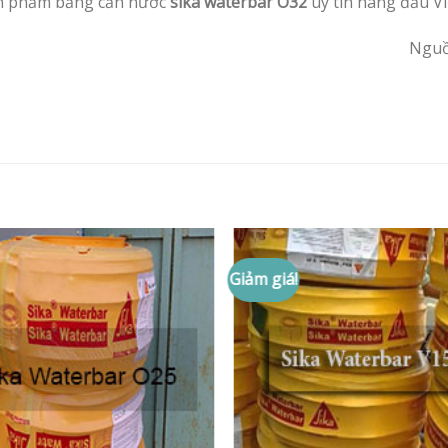
ản phảm băng cản nước
sika waterbar O32
uy tín hàng đầu V
Ngu
Giảm giá!