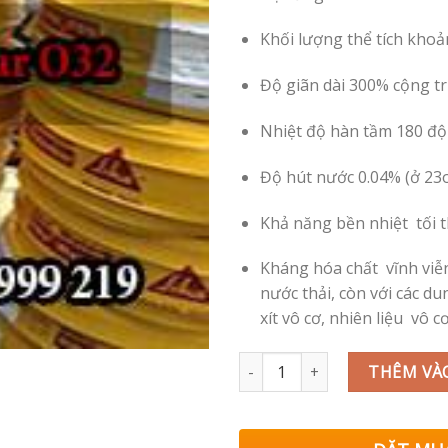
Khối lượng thể tích khoản
Độ giãn dài 300% cộng
Nhiệt độ hàn tầm 180 độ
Độ hút nước 0.04% (
Khả năng bền nhiệt tối t
Kháng hóa chất vĩnh viễn
nước thải, còn với các du
xít vô cơ, nhiên liệu vô cơ
Sika Waterbar O32 số lượng
THÊM VÀ