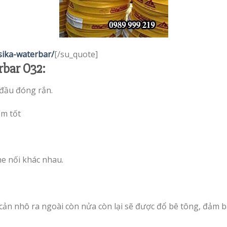
sika-waterbar/
[/su_quote]
bar O32:
 đầu đóng rắn.
ấm tốt
e nối khác nhau.
cản nhô ra ngoài còn nửa còn lại sẽ được đổ bê tông, đảm 