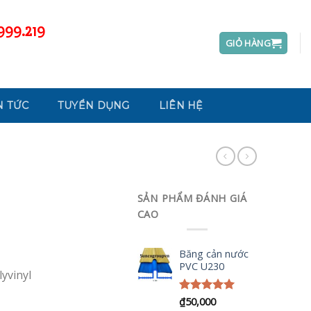
999.219
GIỎ HÀNG
N TỨC
TUYỂN DỤNG
LIÊN HỆ
SẢN PHẨM ĐÁNH GIÁ
CAO
Băng cản nước
PVC U230
yvinyl
Được xếp
₫
50,000