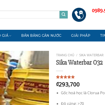
0989.
 GIÁ
BÁN BĂNG CẢN NƯỚC
GIẢI PHÁP
TI
TRANG CHỦ
/
SIKA WATERBAR
Sika Waterbar O32
293,700
5.00
1
trên 5
₫
dựa trên
đánh giá
Gốc hoá học là Clorua Pol
Độ cứng: >70