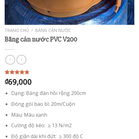
TRANG CHỦ
/
BĂNG CẢN NƯỚC
Băng cản nước PVC V200
69,000
4.67
3
trên
₫
5 dựa trên
đánh giá
Dạng: Băng đàn hồi rộng 200cm
Đóng gói bao bì: 20m/Cuộn
Màu: Màu xanh
Cường độ kéo: ≥ 13 N/m2
Độ giãn dài khi đứt: ≥ 300 độ C