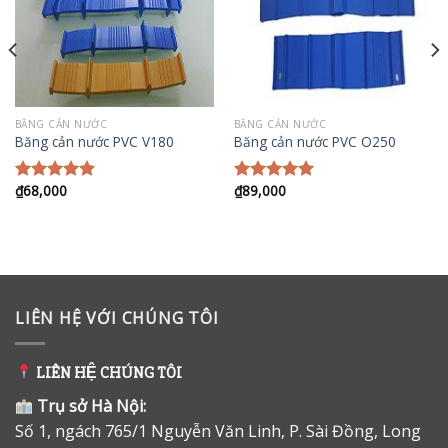
BĂNG CẢN NƯỚC
BĂNG CẢN NƯỚC
Băng cản nước PVC V180
Băng cản nước PVC O250
₫
68,000
₫
89,000
Được xếp
Được xếp
hạng
5.00
hạng
5.00
5 sao
5 sao
LIÊN HỆ VỚI CHÚNG TÔI
LIÊN HỆ CHÚNG TÔI
Trụ sở Hà Nội:
Số 1, ngách 765/1 Nguyễn Văn Linh, P. Sài Đồng, Long