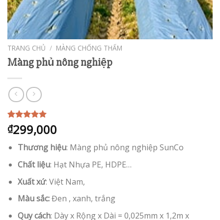
TRANG CHỦ
/
MÀNG CHỐNG THẤM
Màng phủ nông nghiệp
299,000
5.00
1
trên 5
₫
dựa trên
đánh giá
Thương hiệu
: Màng phủ nông nghiệp SunCo
Chất liệu
: Hạt Nhựa PE, HDPE…
Xuất xứ
: Việt Nam,
Màu sắc:
Đen , xanh, trắng
Quy cách
: Dày x Rộng x Dài = 0,025mm x 1,2m x