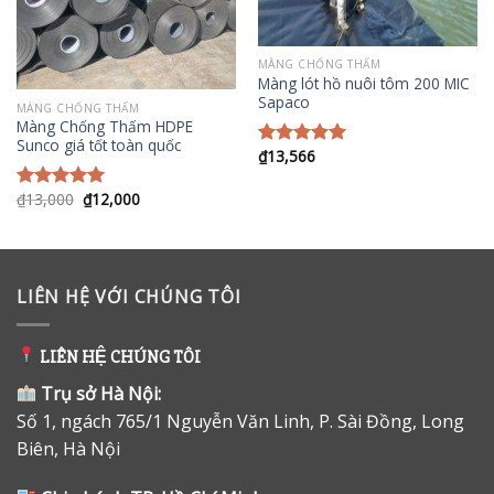
MÀNG CHỐNG THẤM
Màng lót hồ nuôi tôm 200 MIC
Sapaco
MÀNG CHỐNG THẤM
Màng Chống Thấm HDPE
Sunco giá tốt toàn quốc
₫
13,566
Được xếp
hạng
5.00
5 sao
Giá
Giá
₫
13,000
₫
12,000
Được xếp
gốc
hiện
hạng
5.00
là:
tại
5 sao
₫13,000.
là:
₫12,000.
LIÊN HỆ VỚI CHÚNG TÔI
LIÊN HỆ CHÚNG TÔI
Trụ sở Hà Nội:
Số 1, ngách 765/1 Nguyễn Văn Linh, P. Sài Đồng, Long
Biên, Hà Nội