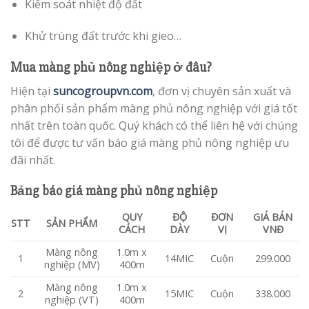
Kiểm soát nhiệt độ đất
Khử trùng đất trước khi gieo…
Mua màng phủ nông nghiệp ở đâu?
Hiện tại
suncogroupvn.com
, đơn vị chuyên sản xuất và
phân phối sản phẩm màng phủ nông nghiệp với giá tốt
nhất trên toàn quốc. Quý khách có thể liên hệ với chúng
tôi để được tư vấn báo giá màng phủ nông nghiệp ưu
đãi nhất.
Bảng báo giá màng phủ nông nghiệp
QUY
ĐỘ
ĐƠN
GIÁ BÁN
STT
SẢN PHẨM
CÁCH
DÀY
VỊ
VNĐ
Màng nông
1.0m x
1
14MIC
Cuộn
299.000
nghiệp (MV)
400m
Màng nông
1.0m x
2
15MIC
Cuộn
338.000
nghiệp (VT)
400m