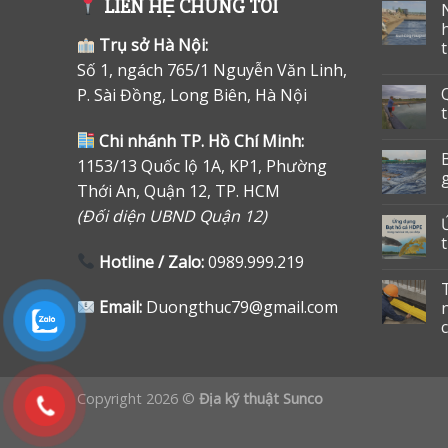
LIÊN HỆ CHÚNG TÔI
Trụ sở Hà Nội:
Số 1, ngách 765/1 Nguyễn Văn Linh,
P. Sài Đồng, Long Biên, Hà Nội
Chi nhánh TP. Hồ Chí Minh:
1153/13 Quốc lộ 1A, KP1, Phường
Thới An, Quận 12, TP. HCM
(Đối diện UBND Quận 12)
Hotline / Zalo:
0989.999.219
Email:
Duongthuc79@gmail.com
Copyright 2026 ©
Địa kỹ thuật Sunco