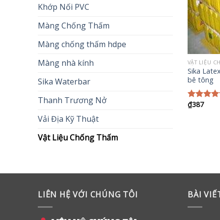
Khớp Nối PVC
Màng Chống Thấm
Màng chống thấm hdpe
Màng nhà kính
VẬT LIỆU 
Sika Late
bê tông
Sika Waterbar
Thanh Trương Nở
₫
387
Được xế
hạng
5.0
Vải Địa Kỹ Thuật
5 sao
Vật Liệu Chống Thấm
LIÊN HỆ VỚI CHÚNG TÔI
BÀI VI