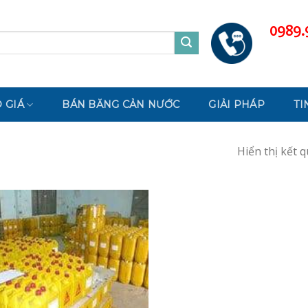
0989.
 GIÁ
BÁN BĂNG CẢN NƯỚC
GIẢI PHÁP
TI
Hiển thị kết 