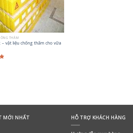
CHỐNG THẤM
x – vật liệu chống thấm cho vữa
p
0
ẾT MỚI NHẤT
HỖ TRỢ KHÁCH HÀNG