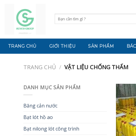
Skip
to
Tìm
content
kiếm:
TRANG CHỦ
GIỚI THIỆU
SẢN PHẨM
BÁO
TRANG CHỦ
/
VẬT LIỆU CHỐNG THẤM
DANH MỤC SẢN PHẨM
Băng cản nước
Bạt lót hồ ao
Bạt nilong lót công trình