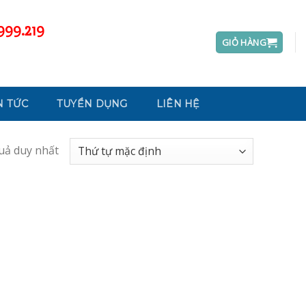
999.219
GIỎ HÀNG
N TỨC
TUYỂN DỤNG
LIÊN HỆ
quả duy nhất