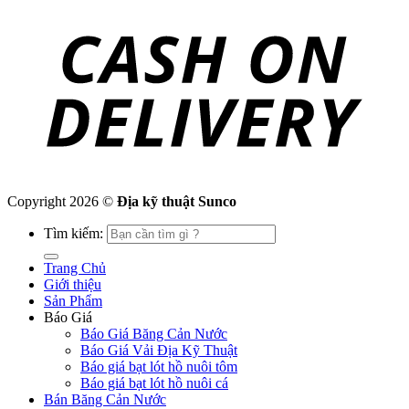
Copyright 2026 ©
Địa kỹ thuật Sunco
Tìm kiếm:
Trang Chủ
Giới thiệu
Sản Phẩm
Báo Giá
Báo Giá Băng Cản Nước
Báo Giá Vải Địa Kỹ Thuật
Báo giá bạt lót hồ nuôi tôm
Báo giá bạt lót hồ nuôi cá
Bán Băng Cản Nước