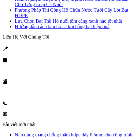
Cho Từng Loại Cá Nuôi
Phương Pháp Thi Công Hồ Chứa Nước Tưới Cây Lót Bạt
HDPE
Lựa Chọn Bạt Trải Hồ nuôi tôm càng xanh nào tốt nhất
Hướng dẫn cách làm hồ cá koi bằng bạt hiệu quả
Liên Hệ Với Chúng Tôi
📍
LIÊN HỆ CHÚNG TÔI
🏢
Trụ sở Hà Nội:
Số 1, ngách 765/1 Nguyễn Văn Linh, P. Sài Đồng, Long Biên, Hà
Nội
🏬
Chi nhánh TP. Hồ Chí Minh:
1153/13 Quốc lộ 1A, KP1, Phường Thới An, Quận 12, TP. HCM
(Đối diện UBND Quận 12)
📞
Hotline / Zalo:
0989.999.219
📧
Email:
Duongthuc79@gmail.com
Bài viết mới nhất
Nên dùng màng chống thấm hdpe dày 0.5mm cho công trình