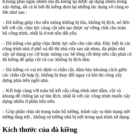
Không phải ngẫu nhiên mà đà kiềng lại được áp dụng nhiều trong
xây dựng, tất cả là bởi đà kiềng đem lại những tác dụng vô cùng to
lớn như sau :
– Đà kiềng giúp cho nền móng không bị lún, không bị lệch, nó liên
kết với cột, chịu lực cùng cột nên tạo được sự vững chãi cho toàn
bộ công trình, nhất là ở nơi nền đất yếu.
– Đà kiềng còn giúp chịu được lực uốn cho căn nhà. Đặc biệt là các
công trình nhà ở phố xá đô thị nhà cửa san sát nhau, đa phần nhà
xây sử dụng cọc cừ hoặc móng cọc bê tông cốt thép nên cần phải có
đà kiềng để giúp cột và cọc không bị lệch tâm.
– Đà kiềng có vai trò định vị chân cột, đảm bảo khoảng cách giữa
các chân cột hợp lý, không bị thay đổi ngay cả khi thi công xây
dựng phía trên ngôi nhà.
– Kết hợp cùng với toàn bộ kết cấu công trình như dầm, cột và
khung để chống lại sự lún lệch, nhất là với các công trình muốn xây
dựng nhiều ở phần bên trên.
– Góp phần chịu tải trọng toàn bộ tường, tránh xảy ra tình trạng nứt
tường tầng trệt , không sợ tường nhà bị nứt trong quá trình sử dụng.
Kích thước của đà kiềng