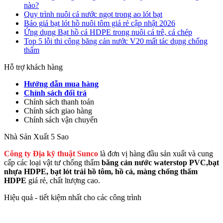
nào?
Quy trình nuôi cá nước ngọt trong ao lót bạt
Báo giá bạt lót hồ nuôi tôm giá rẻ cập nhật 2026
Ứng dụng Bạt hồ cá HDPE trong nuôi cá trê, cá chép
Top 5 lỗi thi công băng cản nước V20 mất tác dụng chống
thấm
Hỗ trợ khách hàng
Hướng dẫn mua hàng
Chính sách đổi trả
Chính sách thanh toán
Chính sách giao hàng
Chính sách vận chuyển
Nhà Sản Xuất 5 Sao
Công ty Địa kỹ thuật Sunco
là đơn vị hàng đầu sản xuất và cung
cấp các loại vật tư chống thấm
băng cản nước waterstop PVC,bạt
nhựa HDPE, bạt lót trải hồ tôm, hồ cá, màng chống thấm
HDPE
giá rẻ, chất ltượng cao.
Hiệu quả - tiết kiệm nhất cho các công trình