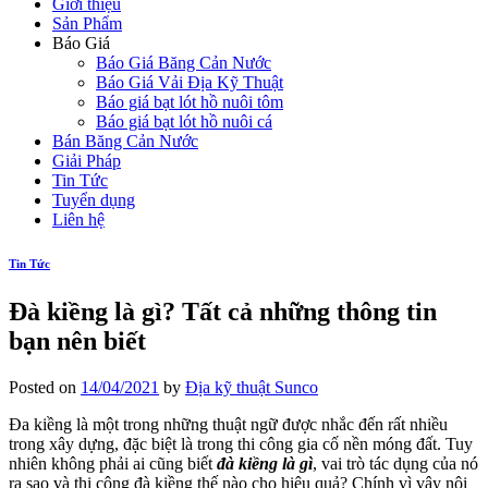
Giới thiệu
Sản Phẩm
Báo Giá
Báo Giá Băng Cản Nước
Báo Giá Vải Địa Kỹ Thuật
Báo giá bạt lót hồ nuôi tôm
Báo giá bạt lót hồ nuôi cá
Bán Băng Cản Nước
Giải Pháp
Tin Tức
Tuyển dụng
Liên hệ
Tin Tức
Đà kiềng là gì? Tất cả những thông tin
bạn nên biết
Posted on
14/04/2021
by
Địa kỹ thuật Sunco
Đa kiềng là một trong những thuật ngữ được nhắc đến rất nhiều
trong xây dựng, đặc biệt là trong thi công gia cố nền móng đất. Tuy
nhiên không phải ai cũng biết
đà kiềng là gì
, vai trò tác dụng của nó
ra sao và thi công đà kiềng thế nào cho hiệu quả? Chính vì vậy nội