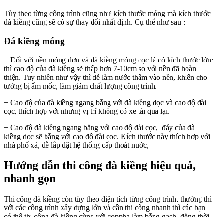
Tùy theo từng công trình cũng như kích thước móng mà kích thước
đà kiềng cũng sẽ có sự thay đổi nhất định. Cụ thể như sau :
Đá kiềng móng
+ Đối với nền móng đơn và đà kiềng móng cọc là có kích thước lớn:
thì cao độ của đà kiềng sẽ thấp hơn 7-10cm so với nền đã hoàn
thiện. Tuy nhiên như vậy thì dễ làm nước thấm vào nền, khiến cho
tưởng bị ẩm mốc, làm giảm chất lượng công trình.
+ Cao độ của đà kiềng ngang bằng với đà kiềng dọc và cao độ đài
cọc, thích hợp với những vị trí không có xe tải qua lại.
+ Cao độ đà kiềng ngang bằng với cao độ đài cọc, đáy của đà
kiềng dọc sẽ bằng với cao độ đài cọc. Kích thước này thích hợp với
nhà phố xá, dễ lắp đặt hệ thống cấp thoát nước,
Hướng dẫn thi công đà kiềng hiệu quả,
nhanh gọn
Thi công đà kiềng còn tùy theo diện tích từng công trình, thường thì
với các công trình xây dựng lớn và cần thi công nhanh thì các bạn
có thể thi công đà kiềng cùng với coppha làm bằng gạch, đồng thời