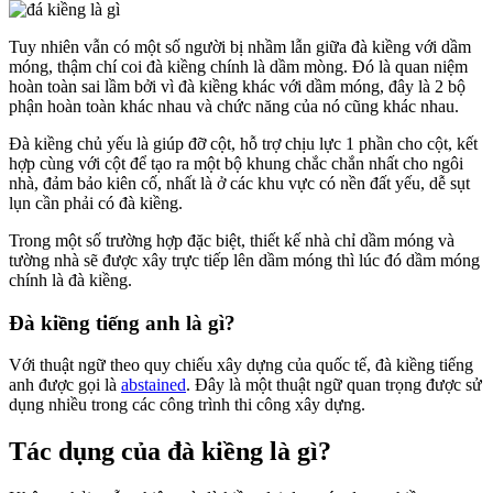
Tuy nhiên vẫn có một số người bị nhầm lẫn giữa đà kiềng với dầm
móng, thậm chí coi đà kiềng chính là dầm mòng. Đó là quan niệm
hoàn toàn sai lầm bởi vì đà kiềng khác với dầm móng, đây là 2 bộ
phận hoàn toàn khác nhau và chức năng của nó cũng khác nhau.
Đà kiềng chủ yếu là giúp đỡ cột, hỗ trợ chịu lực 1 phần cho cột, kết
hợp cùng với cột để tạo ra một bộ khung chắc chắn nhất cho ngôi
nhà, đảm bảo kiên cố, nhất là ở các khu vực có nền đất yếu, dễ sụt
lụn cần phải có đà kiềng.
Trong một số trường hợp đặc biệt, thiết kế nhà chỉ dầm móng và
tường nhà sẽ được xây trực tiếp lên dầm móng thì lúc đó dầm móng
chính là đà kiềng.
Đà kiềng tiếng anh là gì?
Với thuật ngữ theo quy chiếu xây dựng của quốc tế, đà kiềng tiếng
anh được gọi là
abstained
. Đây là một thuật ngữ quan trọng được sử
dụng nhiều trong các công trình thi công xây dựng.
Tác dụng của đà kiềng là gì?