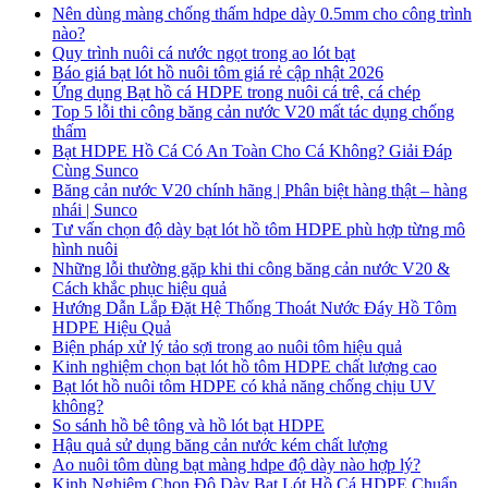
Nên dùng màng chống thấm hdpe dày 0.5mm cho công trình
nào?
Quy trình nuôi cá nước ngọt trong ao lót bạt
Báo giá bạt lót hồ nuôi tôm giá rẻ cập nhật 2026
Ứng dụng Bạt hồ cá HDPE trong nuôi cá trê, cá chép
Top 5 lỗi thi công băng cản nước V20 mất tác dụng chống
thấm
Bạt HDPE Hồ Cá Có An Toàn Cho Cá Không? Giải Đáp
Cùng Sunco
Băng cản nước V20 chính hãng | Phân biệt hàng thật – hàng
nhái | Sunco
Tư vấn chọn độ dày bạt lót hồ tôm HDPE phù hợp từng mô
hình nuôi
Những lỗi thường gặp khi thi công băng cản nước V20 &
Cách khắc phục hiệu quả
Hướng Dẫn Lắp Đặt Hệ Thống Thoát Nước Đáy Hồ Tôm
HDPE Hiệu Quả
Biện pháp xử lý tảo sợi trong ao nuôi tôm hiệu quả
Kinh nghiệm chọn bạt lót hồ tôm HDPE chất lượng cao
Bạt lót hồ nuôi tôm HDPE có khả năng chống chịu UV
không?
So sánh hồ bê tông và hồ lót bạt HDPE
Hậu quả sử dụng băng cản nước kém chất lượng
Ao nuôi tôm dùng bạt màng hdpe độ dày nào hợp lý?
Kinh Nghiệm Chọn Độ Dày Bạt Lót Hồ Cá HDPE Chuẩn