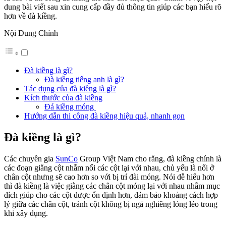
dung bài viết sau xin cung cấp đầy đủ thông tin giúp các bạn hiểu rõ
hơn về đà kiềng.
Nội Dung Chính
Đà kiềng là gì?
Đà kiềng tiếng anh là gì?
Tác dụng của đà kiềng là gì?
Kích thước của đà kiềng
Đá kiềng móng
Hướng dẫn thi công đà kiềng hiệu quả, nhanh gọn
Đà kiềng là gì?
Các chuyên gia
SunCo
Group Việt Nam cho rằng, đà kiềng chính là
các đoạn giằng cột nhằm nối các cột lại với nhau, chủ yếu là nối ở
chân cột nhưng sẽ cao hơn so với bị trí đài móng. Nói dễ hiểu hơn
thì đà kiềng là việc giằng các chân cột móng lại với nhau nhằm mục
đích giúp cho các cột được ổn định hơn, đảm bảo khoảng cách hợp
lý giữa các chân cột, tránh cột không bị ngả nghiêng lỏng lẻo trong
khi xây dụng.